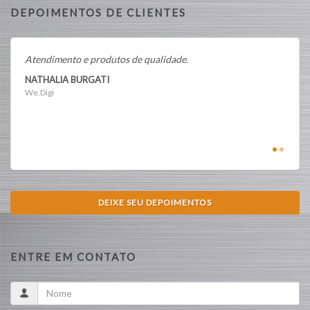
DEPOIMENTOS DE CLIENTES
Atendimento e produtos de qualidade.
Ótima
NATHALIA BURGATI
CLAU
We.Digi
We.dig
DEIXE SEU DEPOIMENTOS
ENTRE EM CONTATO