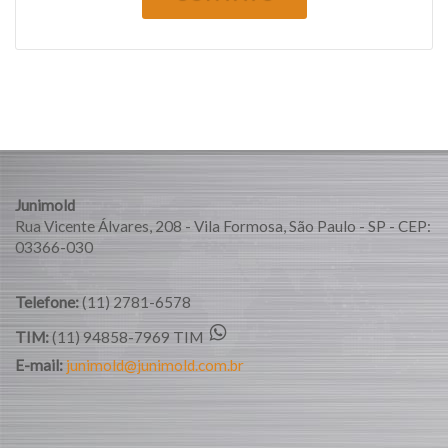
Junimold
Rua Vicente Álvares, 208 - Vila Formosa, São Paulo - SP - CEP:
03366-030
Telefone:
(11) 2781-6578
TIM:
(11) 94858-7969 TIM
E-mail:
junimold@junimold.com.br