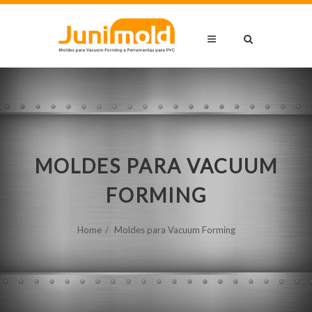
MOLDES PARA VACUUM
FORMING
Home
Moldes para Vacuum Forming